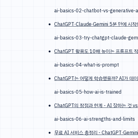
ai-basics-02-chatbot-vs-generative-a
ChatGPT·Claude·Gemini 5분 만에
ai-basics-03-try-chatgpt-claude-gemi
ChatGPT 활용도 10배 높이는 프롬프트 작
ai-basics-04-what-is-prompt
ChatGPT는 어떻게 학습했을까? AI가 데
ai-basics-05-how-ai-is-trained
ChatGPT의 장점과 한계 - AI 잘하는 것 v
ai-basics-06-ai-strengths-and-limits
무료 AI 서비스 총정리 - ChatGPT·Gemi