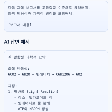
다음 과학 보고서를 고등학교 수준으로 요약해줘.

화학 반응식과 과학적 원리를 포함해서:

AI 답변 예시
🔬 광합성 과학적 요약

화학 반응식:

6CO2 + 6H2O + 빛에너지 → C6H12O6 + 6O2

과정:

1. 명반응 (Light Reaction)

   - 장소: 틸라코이드 막

   - 빛에너지로 물 분해

   - ATP와 NADPH 생성
