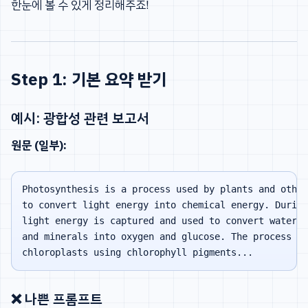
한눈에 볼 수 있게 정리해주죠!
Step 1: 기본 요약 받기
예시: 광합성 관련 보고서
원문 (일부):
Photosynthesis is a process used by plants and other
to convert light energy into chemical energy. During
light energy is captured and used to convert water, 
and minerals into oxygen and glucose. The process oc
❌ 나쁜 프롬프트