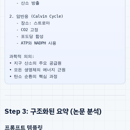
   - 산소 방출

2. 암반응 (Calvin Cycle)

   - 장소: 스트로마

   - CO2 고정

   - 포도당 합성

   - ATP와 NADPH 사용

과학적 의의:

• 지구 산소의 주요 공급원

• 모든 생명체의 에너지 근원

Step 3: 구조화된 요약 (논문 분석)
프롬프트 템플릿